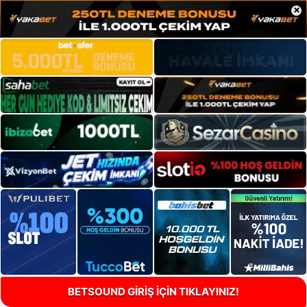
×
BETSOUND GİRİŞ İÇİN TIKLAYINIZ!