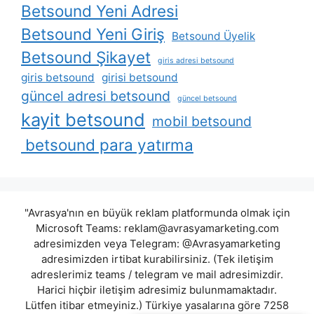
Betsound Yeni Adresi
Betsound Yeni Giriş
Betsound Üyelik
Betsound Şikayet
giris adresi betsound
giris betsound
girisi betsound
güncel adresi betsound
güncel betsound
kayit betsound
mobil betsound
betsound para yatırma
"Avrasya'nın en büyük reklam platformunda olmak için
Microsoft Teams:
reklam@avrasyamarketing.com
adresimizden veya Telegram: @Avrasyamarketing
adresimizden irtibat kurabilirsiniz. (Tek iletişim
adreslerimiz teams / telegram ve mail adresimizdir.
Harici hiçbir iletişim adresimiz bulunmamaktadır.
Lütfen itibar etmeyiniz.) Türkiye yasalarına göre 7258