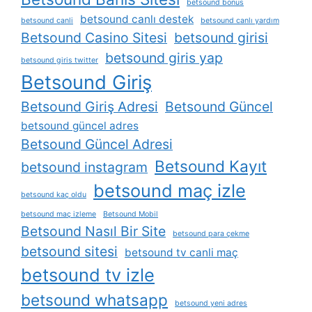
betsound bonus
betsound canlı destek
betsound canli
betsound canlı yardım
Betsound Casino Sitesi
betsound girisi
betsound giris yap
betsound giris twitter
Betsound Giriş
Betsound Giriş Adresi
Betsound Güncel
betsound güncel adres
Betsound Güncel Adresi
Betsound Kayıt
betsound instagram
betsound maç izle
betsound kaç oldu
betsound maç izleme
Betsound Mobil
Betsound Nasıl Bir Site
betsound para çekme
betsound sitesi
betsound tv canli maç
betsound tv izle
betsound whatsapp
betsound yeni adres