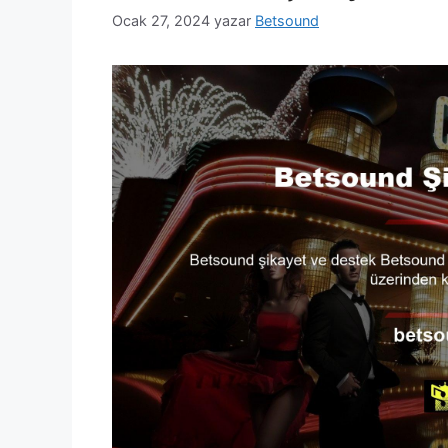
Ocak 27, 2024
yazar
Betsound