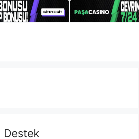
e Destek