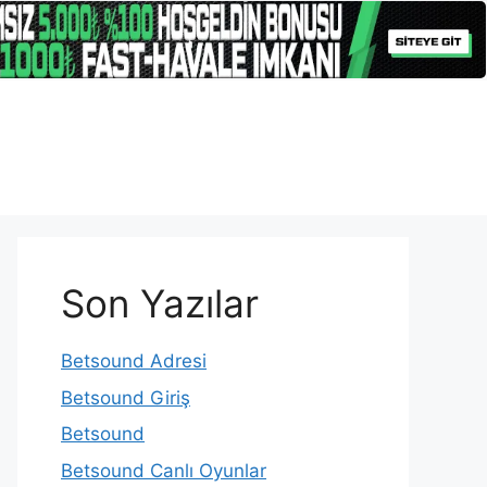
Son Yazılar
Betsound Adresi
Betsound Giriş
Betsound
Betsound Canlı Oyunlar