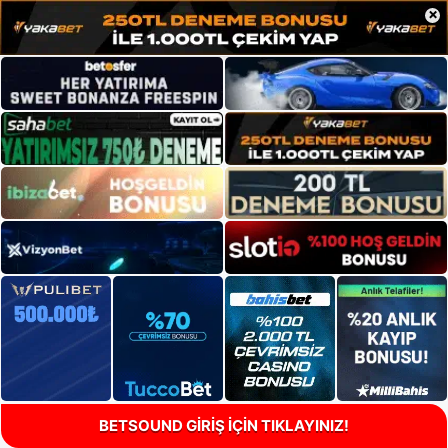
×
BETSOUND GİRİŞ İÇİN TIKLAYINIZ!