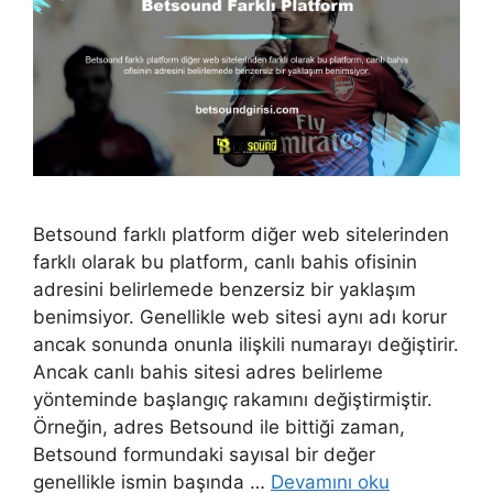
Betsound farklı platform diğer web sitelerinden
farklı olarak bu platform, canlı bahis ofisinin
adresini belirlemede benzersiz bir yaklaşım
benimsiyor. Genellikle web sitesi aynı adı korur
ancak sonunda onunla ilişkili numarayı değiştirir.
Ancak canlı bahis sitesi adres belirleme
yönteminde başlangıç ​​rakamını değiştirmiştir.
Örneğin, adres Betsound ile bittiği zaman,
Betsound formundaki sayısal bir değer
genellikle ismin başında …
Devamını oku