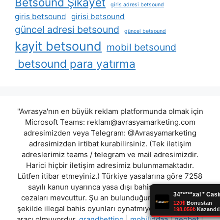
Betsound Şikayet
giris adresi betsound
giris betsound
girisi betsound
güncel adresi betsound
güncel betsound
kayit betsound
mobil betsound
betsound para yatırma
"Avrasya'nın en büyük reklam platformunda olmak için
Microsoft Teams:
reklam@avrasyamarketing.com
adresimizden veya Telegram: @Avrasyamarketing
adresimizden irtibat kurabilirsiniz. (Tek iletişim
adreslerimiz teams / telegram ve mail adresimizdir.
Harici hiçbir iletişim adresimiz bulunmamaktadır.
Lütfen itibar etmeyiniz.) Türkiye yasalarına göre 7258
sayılı kanun uyarınca yasa dışı bahis oynamanın
cezaları mevcuttur. Şu an bulunduğunuz site hiç bir
şekilde illegal bahis oyunları oynatmıyor ve oynamaya
aracı olmuyordur.
grandbetting
|
mobiliddaa
|
neobet
|