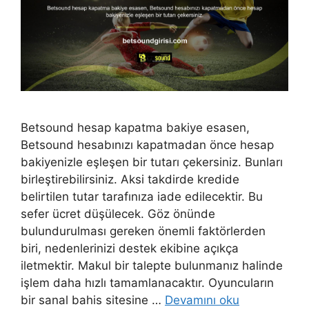
Betsound hesap kapatma bakiye esasen,
Betsound hesabınızı kapatmadan önce hesap
bakiyenizle eşleşen bir tutarı çekersiniz. Bunları
birleştirebilirsiniz. Aksi takdirde kredide
belirtilen tutar tarafınıza iade edilecektir. Bu
sefer ücret düşülecek. Göz önünde
bulundurulması gereken önemli faktörlerden
biri, nedenlerinizi destek ekibine açıkça
iletmektir. Makul bir talepte bulunmanız halinde
işlem daha hızlı tamamlanacaktır. Oyuncuların
bir sanal bahis sitesine …
Devamını oku