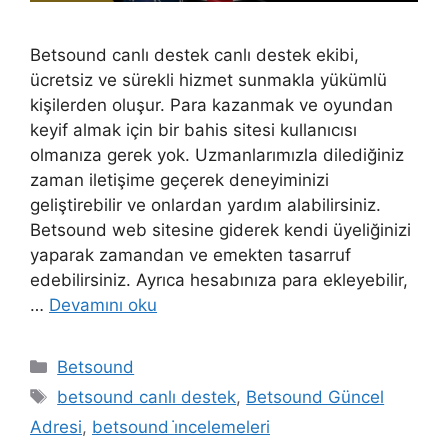
Betsound canlı destek canlı destek ekibi,
ücretsiz ve sürekli hizmet sunmakla yükümlü
kişilerden oluşur. Para kazanmak ve oyundan
keyif almak için bir bahis sitesi kullanıcısı
olmanıza gerek yok. Uzmanlarımızla dilediğiniz
zaman iletişime geçerek deneyiminizi
geliştirebilir ve onlardan yardım alabilirsiniz.
Betsound web sitesine giderek kendi üyeliğinizi
yaparak zamandan ve emekten tasarruf
edebilirsiniz. Ayrıca hesabınıza para ekleyebilir,
…
Devamını oku
Kategoriler
Betsound
Etiketler
betsound canlı destek
,
Betsound Güncel
Adresi
,
betsound i̇ncelemeleri