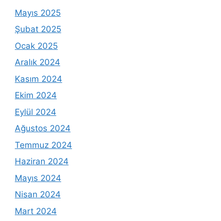
Mayıs 2025
Şubat 2025
Ocak 2025
Aralık 2024
Kasım 2024
Ekim 2024
Eylül 2024
Ağustos 2024
Temmuz 2024
Haziran 2024
Mayıs 2024
Nisan 2024
Mart 2024