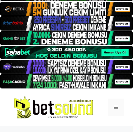
İçeriğe
atla
Menü