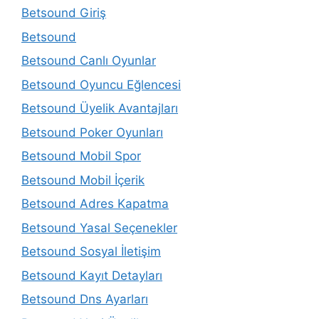
Betsound Giriş
Betsound
Betsound Canlı Oyunlar
Betsound Oyuncu Eğlencesi
Betsound Üyelik Avantajları
Betsound Poker Oyunları
Betsound Mobil Spor
Betsound Mobil İçerik
Betsound Adres Kapatma
Betsound Yasal Seçenekler
Betsound Sosyal İletişim
Betsound Kayıt Detayları
Betsound Dns Ayarları