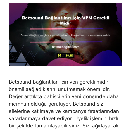
Betsound bağlantıları için vpn gerekli midir
önemli sağladıklarını unutmamak önemlidir.
Değer arttıkça bahisçilerin yeni dönemde daha
memnun olduğu görülüyor. Betsound sizi
ailelerine katılmaya ve kampanya fırsatlarından
yararlanmaya davet ediyor. Üyelik işlemini hızlı
bir şekilde tamamlayabilirsiniz. Sizi ağırlayacak