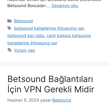
Betsound Bonusları …
Devamını oku
Kategoriler
Betsound
Etiketler
betsound belgelerine i̇htiyacınız var
,
betsound kaç oldu
,
canlı bakara betsound
belgelerine ihtiyacınız var
Yorum yap
Betsound Bağlantıları
İçin VPN Gerekli Midir
Haziran 5, 2024
yazar
Betsound