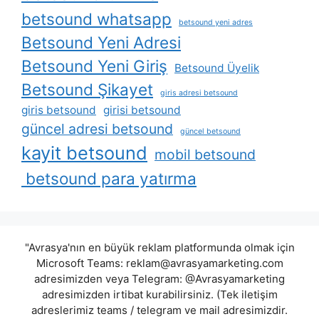
betsound whatsapp
betsound yeni adres
Betsound Yeni Adresi
Betsound Yeni Giriş
Betsound Üyelik
Betsound Şikayet
giris adresi betsound
giris betsound
girisi betsound
güncel adresi betsound
güncel betsound
kayit betsound
mobil betsound
betsound para yatırma
"Avrasya'nın en büyük reklam platformunda olmak için
Microsoft Teams:
reklam@avrasyamarketing.com
adresimizden veya Telegram: @Avrasyamarketing
adresimizden irtibat kurabilirsiniz. (Tek iletişim
adreslerimiz teams / telegram ve mail adresimizdir.