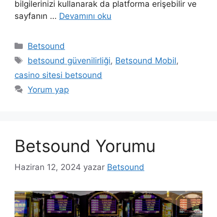
bilgilerinizi kullanarak da platforma erişebilir ve
sayfanın …
Devamını oku
Kategoriler
Betsound
Etiketler
betsound güvenilirliği
,
Betsound Mobil
,
casino sitesi betsound
Yorum yap
Betsound Yorumu
Haziran 12, 2024
yazar
Betsound