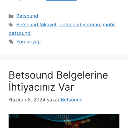
Kategoriler
Betsound
Etiketler
Betsound Şikayet
,
betsound yorumu
,
mobil
betsound
Yorum yap
Betsound Belgelerine
İhtiyacınız Var
Haziran 8, 2024
yazar
Betsound