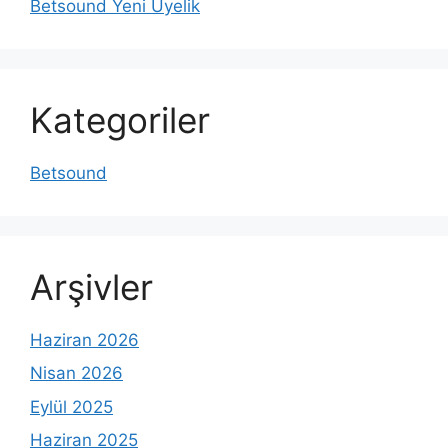
Betsound Yeni Üyelik
Kategoriler
Betsound
Arşivler
Haziran 2026
Nisan 2026
Eylül 2025
Haziran 2025