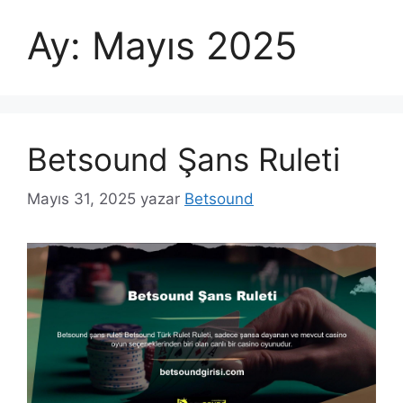
Ay:
Mayıs 2025
Betsound Şans Ruleti
Mayıs 31, 2025
yazar
Betsound