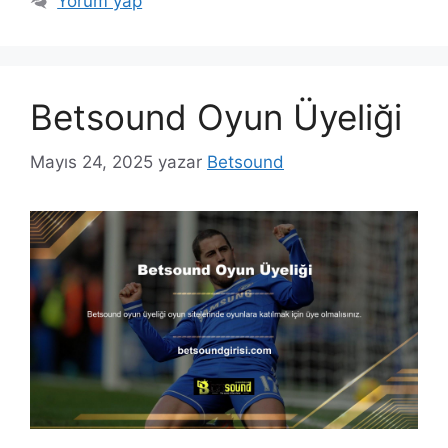
Yorum yap
Betsound Oyun Üyeliği
Mayıs 24, 2025
yazar
Betsound