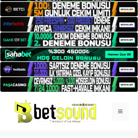
İçeriğe
atla
Menü