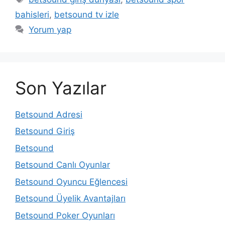
bahisleri
,
betsound tv izle
Yorum yap
Son Yazılar
Betsound Adresi
Betsound Giriş
Betsound
Betsound Canlı Oyunlar
Betsound Oyuncu Eğlencesi
Betsound Üyelik Avantajları
Betsound Poker Oyunları