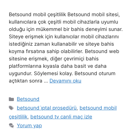
Betsound mobil çeşitlilik Betsound mobil sitesi,
kullanıcılara çok çeşitli mobil cihazlarla uyumlu
olduğu için mükemmel bir bahis deneyimi sunar.
Siteye erişmek için kullanıcılar mobil cihazlarını
istediğiniz zaman kullanabilir ve siteye bahis
koyma fırsatına sahip olabilirler. Betsound web
sitesine erişmek, diğer çevrimiçi bahis
platformlarına kıyasla daha basit ve daha
uygundur. Söylemesi kolay. Betsound oturum
açtıktan sonra …
Devamını oku
Kategoriler
Betsound
Etiketler
betsound i̇ptal prosedürü
,
betsound mobil
çeşitlilik
,
betsound tv canli maç izle
Yorum yap