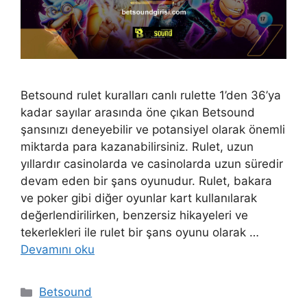
Betsound rulet kuralları canlı rulette 1’den 36’ya
kadar sayılar arasında öne çıkan Betsound
şansınızı deneyebilir ve potansiyel olarak önemli
miktarda para kazanabilirsiniz. Rulet, uzun
yıllardır casinolarda ve casinolarda uzun süredir
devam eden bir şans oyunudur. Rulet, bakara
ve poker gibi diğer oyunlar kart kullanılarak
değerlendirilirken, benzersiz hikayeleri ve
tekerlekleri ile rulet bir şans oyunu olarak …
Devamını oku
Kategoriler
Betsound