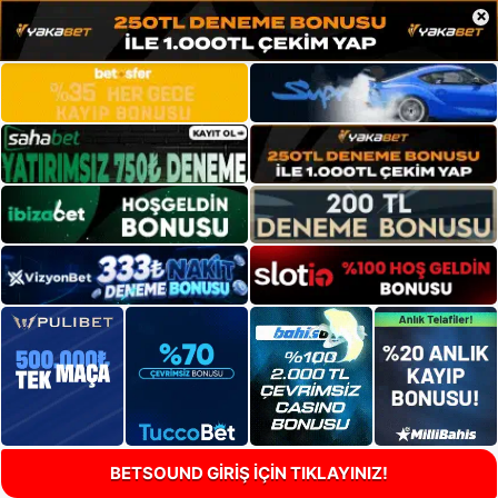
×
BETSOUND GİRİŞ İÇİN TIKLAYINIZ!