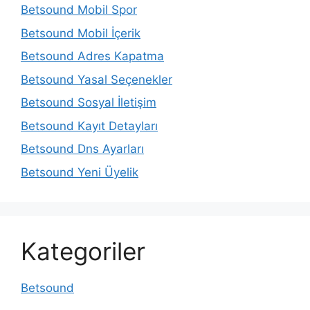
Betsound Mobil Spor
Betsound Mobil İçerik
Betsound Adres Kapatma
Betsound Yasal Seçenekler
Betsound Sosyal İletişim
Betsound Kayıt Detayları
Betsound Dns Ayarları
Betsound Yeni Üyelik
Kategoriler
Betsound