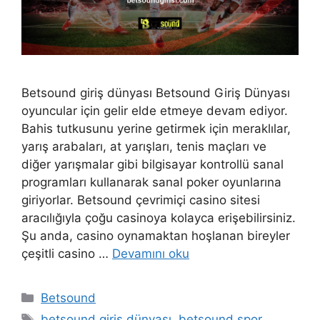
Betsound giriş dünyası Betsound Giriş Dünyası
oyuncular için gelir elde etmeye devam ediyor.
Bahis tutkusunu yerine getirmek için meraklılar,
yarış arabaları, at yarışları, tenis maçları ve
diğer yarışmalar gibi bilgisayar kontrollü sanal
programları kullanarak sanal poker oyunlarına
giriyorlar. Betsound çevrimiçi casino sitesi
aracılığıyla çoğu casinoya kolayca erişebilirsiniz.
Şu anda, casino oynamaktan hoşlanan bireyler
çeşitli casino …
Devamını oku
Kategoriler
Betsound
Etiketler
betsound giriş dünyası
,
betsound spor