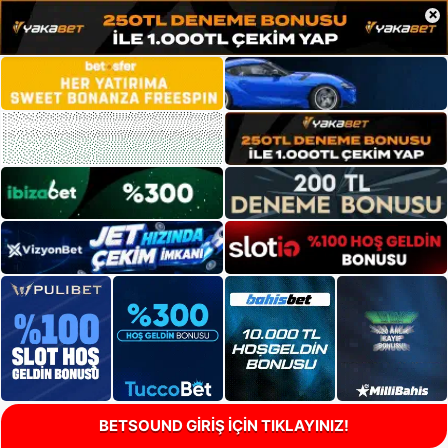
×
BETSOUND GİRİŞ İÇİN TIKLAYINIZ!