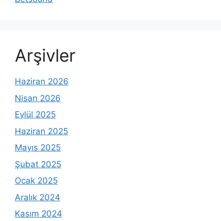
Arşivler
Haziran 2026
Nisan 2026
Eylül 2025
Haziran 2025
Mayıs 2025
Şubat 2025
Ocak 2025
Aralık 2024
Kasım 2024