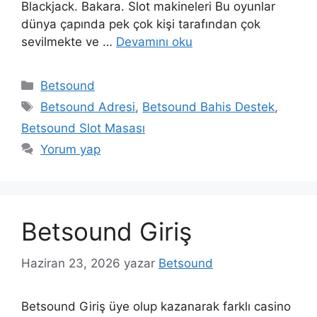
Blackjack. Bakara. Slot makineleri Bu oyunlar
dünya çapında pek çok kişi tarafından çok
sevilmekte ve …
Devamını oku
Kategoriler
Betsound
Etiketler
Betsound Adresi
,
Betsound Bahis Destek
,
Betsound Slot Masası
Yorum yap
Betsound Giriş
Haziran 23, 2026
yazar
Betsound
Betsound Giriş üye olup kazanarak farklı casino