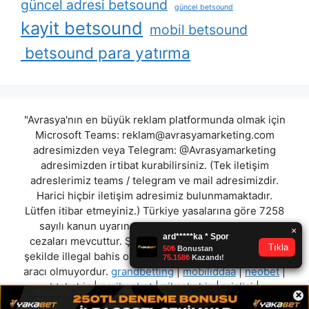
güncel adresi betsound
güncel betsound
kayit betsound
mobil betsound
betsound para yatırma
"Avrasya'nın en büyük reklam platformunda olmak için
Microsoft Teams:
reklam@avrasyamarketing.com
adresimizden veya Telegram: @Avrasyamarketing
adresimizden irtibat kurabilirsiniz. (Tek iletişim
adreslerimiz teams / telegram ve mail adresimizdir.
Harici hiçbir iletişim adresimiz bulunmamaktadır.
Lütfen itibar etmeyiniz.) Türkiye yasalarına göre 7258
sayılı kanun uyarınca yasa dışı bahis oynamanın
cezaları mevcuttur. Şu an bulunduğunuz site hiç bir
şekilde illegal bahis oyunları oynatmıyor ve oynamaya
aracı olmuyordur.
grandbetting
|
mobiliddaa
|
neobet
|
btcbahis
|
garibanbet
|
nikasbahis
|
mislici
|
×
runtobetsitesi
"