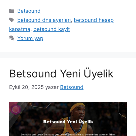
Kategoriler
Betsound
Etiketler
betsound dns ayarları
,
betsound hesap
kapatma
,
betsound kayit
Yorum yap
Betsound Yeni Üyelik
Eylül 20, 2025
yazar
Betsound