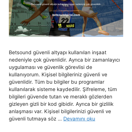
Betsound güvenli altyapı kullanılan inşaat
nedeniyle çok güvenlidir. Ayrıca bir zamanlayıcı
uygulaması ve güvenlik görevlisi de
kullanıyorum. Kişisel bilgileriniz güvenli ve
güvenlidir. Tüm bu bilgiler bu programlar
kullanılarak sisteme kaydedilir. Şifreleme, tüm
bilgileri güvende tutan ve meraklı gözlerden
gizleyen gizli bir kod gibidir. Ayrıca bir gizlilik
anlaşması var. Kişisel bilgilerinizi güvenli ve
güvenli tutmaya söz …
Devamını oku