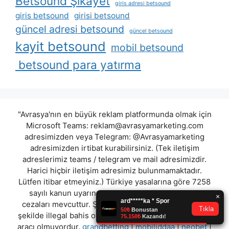
Betsound Şikayet
giris adresi betsound
giris betsound
girisi betsound
güncel adresi betsound
güncel betsound
kayit betsound
mobil betsound
betsound para yatırma
"Avrasya'nın en büyük reklam platformunda olmak için
Microsoft Teams:
reklam@avrasyamarketing.com
adresimizden veya Telegram: @Avrasyamarketing
adresimizden irtibat kurabilirsiniz. (Tek iletişim
adreslerimiz teams / telegram ve mail adresimizdir.
Harici hiçbir iletişim adresimiz bulunmamaktadır.
Lütfen itibar etmeyiniz.) Türkiye yasalarına göre 7258
sayılı kanun uyarınca yasa dışı bahis oynamanın
cezaları mevcuttur. Şu an bulunduğunuz site hiç bir
şekilde illegal bahis oyunları oynatmıyor ve oynamaya
aracı olmuyordur.
grandbetting
|
mobiliddaa
|
neobet
|