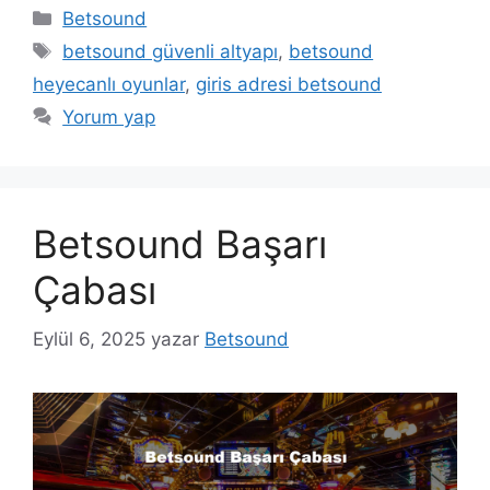
Kategoriler
Betsound
Etiketler
betsound güvenli altyapı
,
betsound
heyecanlı oyunlar
,
giris adresi betsound
Yorum yap
Betsound Başarı
Çabası
Eylül 6, 2025
yazar
Betsound