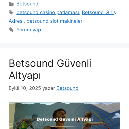
Kategoriler
Betsound
Etiketler
betsound casino patlaması
,
Betsound Giriş
Adresi
,
betsound slot makineleri
Yorum yap
Betsound Güvenli
Altyapı
Eylül 10, 2025
yazar
Betsound