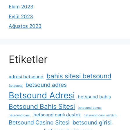
Ekim 2023
Eylül 2023
Ağustos 2023
Etiketler
bahis sitesi betsound
adresi betsound
betsound adres
Betsound
Betsound Adresi
betsound bahis
Betsound Bahis Sitesi
betsound bonus
betsound canlı destek
betsound canli
betsound canlı yardım
Betsound Casino Sitesi
betsound girisi