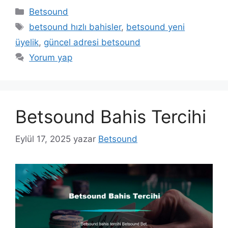
Kategoriler
Betsound
Etiketler
betsound hızlı bahisler
,
betsound yeni
üyelik
,
güncel adresi betsound
Yorum yap
Betsound Bahis Tercihi
Eylül 17, 2025
yazar
Betsound