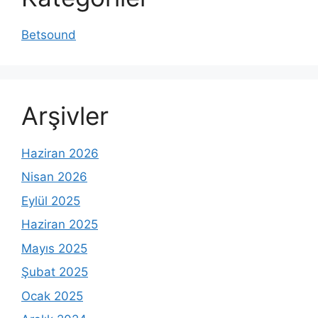
Betsound
Arşivler
Haziran 2026
Nisan 2026
Eylül 2025
Haziran 2025
Mayıs 2025
Şubat 2025
Ocak 2025