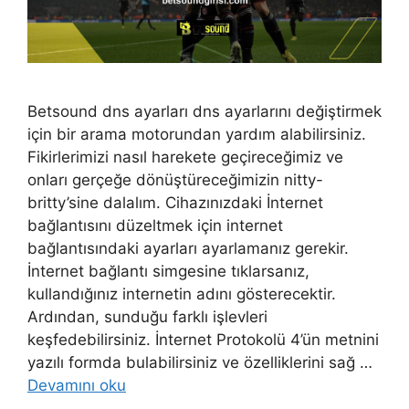
Betsound dns ayarları dns ayarlarını değiştirmek
için bir arama motorundan yardım alabilirsiniz.
Fikirlerimizi nasıl harekete geçireceğimiz ve
onları gerçeğe dönüştüreceğimizin nitty-
britty’sine dalalım. Cihazınızdaki İnternet
bağlantısını düzeltmek için internet
bağlantısındaki ayarları ayarlamanız gerekir.
İnternet bağlantı simgesine tıklarsanız,
kullandığınız internetin adını gösterecektir.
Ardından, sunduğu farklı işlevleri
keşfedebilirsiniz. İnternet Protokolü 4’ün metnini
yazılı formda bulabilirsiniz ve özelliklerini sağ …
Devamını oku