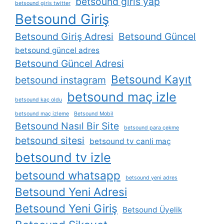
betsound giris yap
betsound giris twitter
Betsound Giriş
Betsound Giriş Adresi
Betsound Güncel
betsound güncel adres
Betsound Güncel Adresi
Betsound Kayıt
betsound instagram
betsound maç izle
betsound kaç oldu
betsound maç izleme
Betsound Mobil
Betsound Nasıl Bir Site
betsound para çekme
betsound sitesi
betsound tv canli maç
betsound tv izle
betsound whatsapp
betsound yeni adres
Betsound Yeni Adresi
Betsound Yeni Giriş
Betsound Üyelik