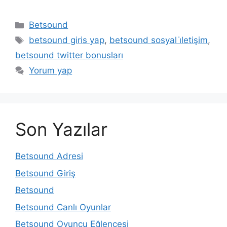
Kategoriler
Betsound
Etiketler
betsound giris yap
,
betsound sosyal i̇letişim
,
betsound twitter bonusları
Yorum yap
Son Yazılar
Betsound Adresi
Betsound Giriş
Betsound
Betsound Canlı Oyunlar
Betsound Oyuncu Eğlencesi