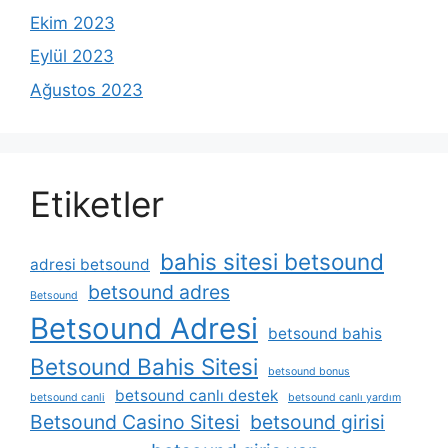
Ekim 2023
Eylül 2023
Ağustos 2023
Etiketler
bahis sitesi betsound
adresi betsound
betsound adres
Betsound
Betsound Adresi
betsound bahis
Betsound Bahis Sitesi
betsound bonus
betsound canlı destek
betsound canli
betsound canlı yardım
Betsound Casino Sitesi
betsound girisi