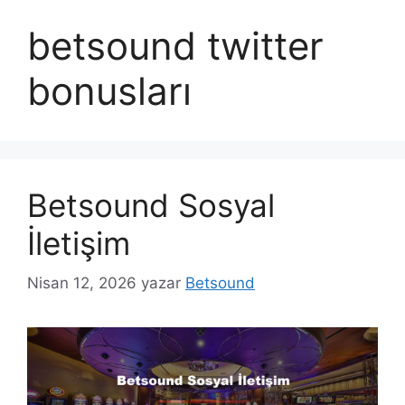
betsound twitter
bonusları
Betsound Sosyal
İletişim
Nisan 12, 2026
yazar
Betsound