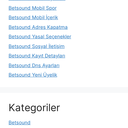
Betsound Mobil Spor
Betsound Mobil İçerik
Betsound Adres Kapatma
Betsound Yasal Seçenekler
Betsound Sosyal İletişim
Betsound Kayıt Detayları
Betsound Dns Ayarları
Betsound Yeni Üyelik
Kategoriler
Betsound