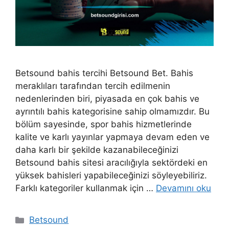
Betsound bahis tercihi Betsound Bet. Bahis
meraklıları tarafından tercih edilmenin
nedenlerinden biri, piyasada en çok bahis ve
ayrıntılı bahis kategorisine sahip olmamızdır. Bu
bölüm sayesinde, spor bahis hizmetlerinde
kalite ve karlı yayınlar yapmaya devam eden ve
daha karlı bir şekilde kazanabileceğinizi
Betsound bahis sitesi aracılığıyla sektördeki en
yüksek bahisleri yapabileceğinizi söyleyebiliriz.
Farklı kategoriler kullanmak için …
Devamını oku
Kategoriler
Betsound