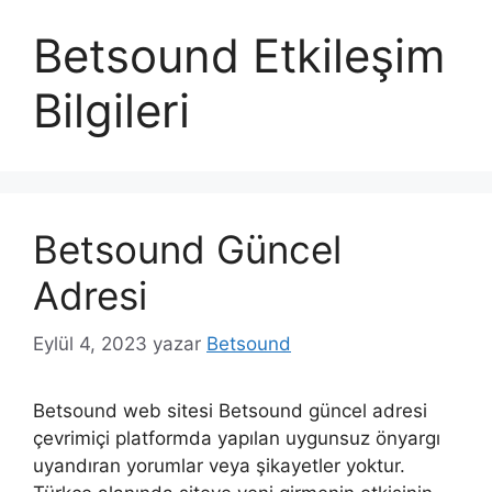
Betsound Etkileşim
Bilgileri
Betsound Güncel
Adresi
Eylül 4, 2023
yazar
Betsound
Betsound web sitesi Betsound güncel adresi
çevrimiçi platformda yapılan uygunsuz önyargı
uyandıran yorumlar veya şikayetler yoktur.