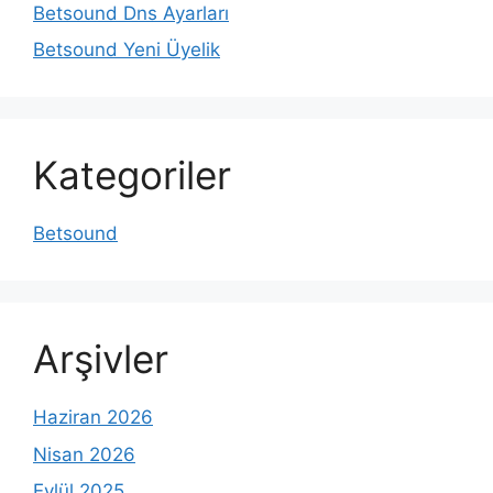
Betsound Dns Ayarları
Betsound Yeni Üyelik
Kategoriler
Betsound
Arşivler
Haziran 2026
Nisan 2026
Eylül 2025