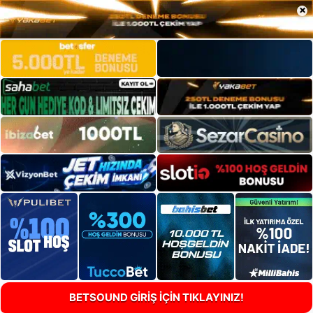
×
BETSOUND GİRİŞ İÇİN TIKLAYINIZ!