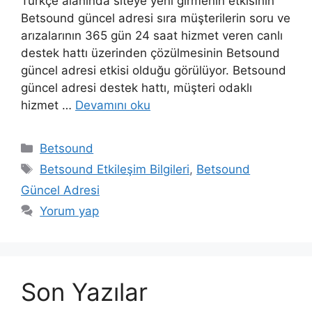
Türkçe alanında siteye yeni girmenin etkisinin
Betsound güncel adresi sıra müşterilerin soru ve
arızalarının 365 gün 24 saat hizmet veren canlı
destek hattı üzerinden çözülmesinin Betsound
güncel adresi etkisi olduğu görülüyor. Betsound
güncel adresi destek hattı, müşteri odaklı
hizmet …
Devamını oku
Kategoriler
Betsound
Etiketler
Betsound Etkileşim Bilgileri
,
Betsound
Güncel Adresi
Yorum yap
Son Yazılar