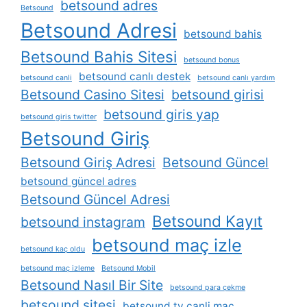
betsound adres
Betsound
Betsound Adresi
betsound bahis
Betsound Bahis Sitesi
betsound bonus
betsound canlı destek
betsound canli
betsound canlı yardım
Betsound Casino Sitesi
betsound girisi
betsound giris yap
betsound giris twitter
Betsound Giriş
Betsound Giriş Adresi
Betsound Güncel
betsound güncel adres
Betsound Güncel Adresi
Betsound Kayıt
betsound instagram
betsound maç izle
betsound kaç oldu
betsound maç izleme
Betsound Mobil
Betsound Nasıl Bir Site
betsound para çekme
betsound sitesi
betsound tv canli maç