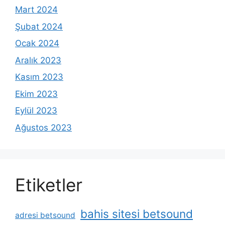
Mart 2024
Şubat 2024
Ocak 2024
Aralık 2023
Kasım 2023
Ekim 2023
Eylül 2023
Ağustos 2023
Etiketler
bahis sitesi betsound
adresi betsound