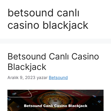
betsound canlı
casino blackjack
Betsound Canlı Casino
Blackjack
Aralık 9, 2023
yazar
Betsound