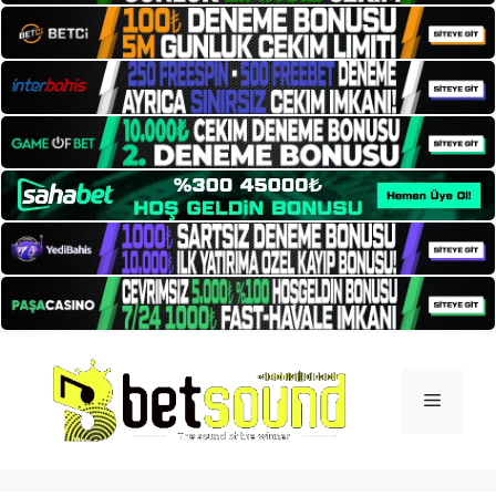
İçeriğe
atla
Menü