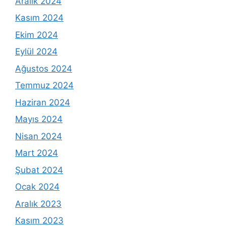
Aralık 2024
Kasım 2024
Ekim 2024
Eylül 2024
Ağustos 2024
Temmuz 2024
Haziran 2024
Mayıs 2024
Nisan 2024
Mart 2024
Şubat 2024
Ocak 2024
Aralık 2023
Kasım 2023