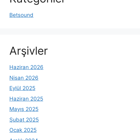
Betsound
Arşivler
Haziran 2026
Nisan 2026
Eylül 2025
Haziran 2025
Mayıs 2025
Şubat 2025
Ocak 2025