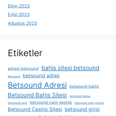
Ekim 2023
Eylül 2023
Ağustos 2023
Etiketler
bahis sitesi betsound
adresi betsound
betsound adres
Betsound
Betsound Adresi
betsound bahis
Betsound Bahis Sitesi
betsound bonus
betsound canlı destek
betsound canli
betsound canlı yardım
Betsound Casino Sitesi
betsound girisi