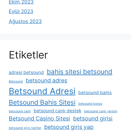
Ekim 2023
Eylül 2023
Ağustos 2023
Etiketler
bahis sitesi betsound
adresi betsound
betsound adres
Betsound
Betsound Adresi
betsound bahis
Betsound Bahis Sitesi
betsound bonus
betsound canlı destek
betsound canli
betsound canlı yardım
Betsound Casino Sitesi
betsound girisi
betsound giris yap
betsound giris twitter