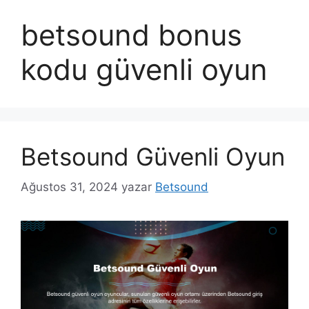
betsound bonus
kodu güvenli oyun
Betsound Güvenli Oyun
Ağustos 31, 2024
yazar
Betsound