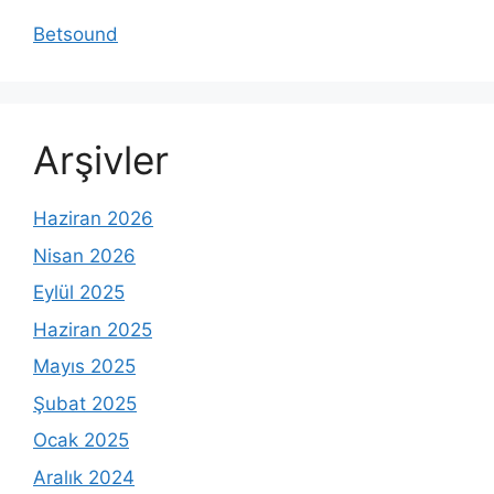
Betsound
Arşivler
Haziran 2026
Nisan 2026
Eylül 2025
Haziran 2025
Mayıs 2025
Şubat 2025
Ocak 2025
Aralık 2024