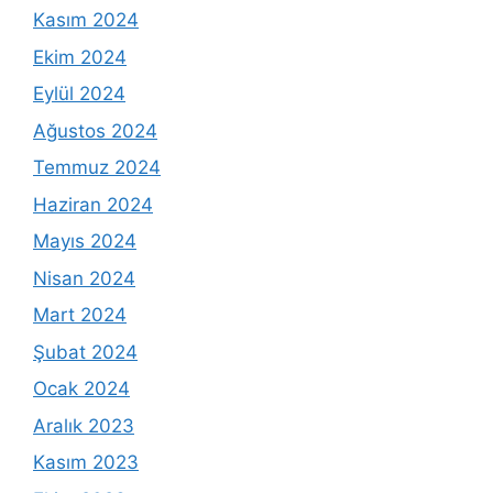
Kasım 2024
Ekim 2024
Eylül 2024
Ağustos 2024
Temmuz 2024
Haziran 2024
Mayıs 2024
Nisan 2024
Mart 2024
Şubat 2024
Ocak 2024
Aralık 2023
Kasım 2023