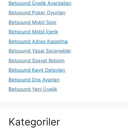
Betsound Üyelik Avantajları
Betsound Poker Oyunları
Betsound Mobil Spor
Betsound Mobil İçerik
Betsound Adres Kapatma
Betsound Yasal Seçenekler
Betsound Sosyal İletişim
Betsound Kayıt Detayları
Betsound Dns Ayarları
Betsound Yeni Üyelik
Kategoriler