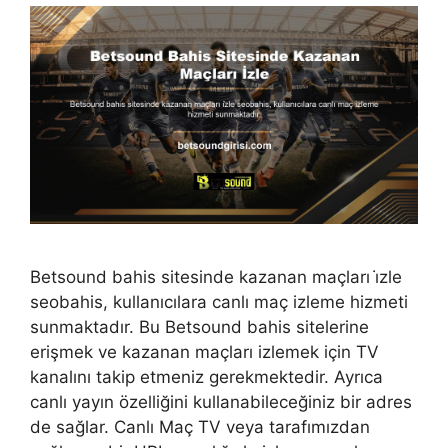
Betsound bahis sitesinde kazanan maçları i̇zle
seobahis, kullanıcılara canlı maç izleme hizmeti
sunmaktadır. Bu Betsound bahis sitelerine
erişmek ve kazanan maçları izlemek için TV
kanalını takip etmeniz gerekmektedir. Ayrıca
canlı yayın özelliğini kullanabileceğiniz bir adres
de sağlar. Canlı Maç TV veya tarafımızdan