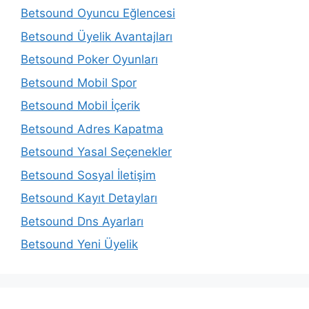
Betsound Oyuncu Eğlencesi
Betsound Üyelik Avantajları
Betsound Poker Oyunları
Betsound Mobil Spor
Betsound Mobil İçerik
Betsound Adres Kapatma
Betsound Yasal Seçenekler
Betsound Sosyal İletişim
Betsound Kayıt Detayları
Betsound Dns Ayarları
Betsound Yeni Üyelik