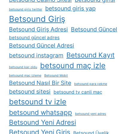
betsound giris yap
betsound giris twitter
Betsound Giriş
Betsound Giriş Adresi
Betsound Güncel
betsound güncel adres
Betsound Güncel Adresi
Betsound Kayıt
betsound instagram
betsound maç izle
betsound kaç oldu
betsound maç izleme
Betsound Mobil
Betsound Nasıl Bir Site
betsound para çekme
betsound sitesi
betsound tv canli maç
betsound tv izle
betsound whatsapp
betsound yeni adres
Betsound Yeni Adresi
Betsound Yeni Giriş
Betsound Üyelik