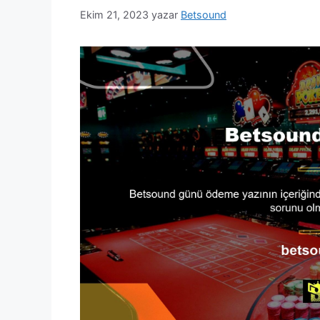
Ekim 21, 2023
yazar
Betsound