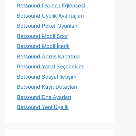
Betsound Oyuncu Eğlencesi
Betsound Üyelik Avantajları
Betsound Poker Oyunları
Betsound Mobil Spor
Betsound Mobil İçerik
Betsound Adres Kapatma
Betsound Yasal Seçenekler
Betsound Sosyal İletişim
Betsound Kayıt Detayları
Betsound Dns Ayarları
Betsound Yeni Üyelik