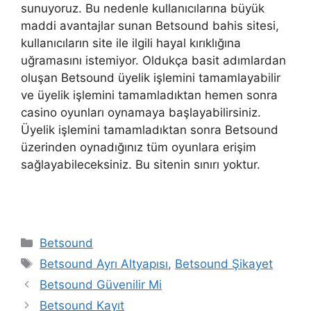
sunuyoruz. Bu nedenle kullanıcılarına büyük
maddi avantajlar sunan Betsound bahis sitesi,
kullanıcıların site ile ilgili hayal kırıklığına
uğramasını istemiyor. Oldukça basit adımlardan
oluşan Betsound üyelik işlemini tamamlayabilir
ve üyelik işlemini tamamladıktan hemen sonra
casino oyunları oynamaya başlayabilirsiniz.
Üyelik işlemini tamamladıktan sonra Betsound
üzerinden oynadığınız tüm oyunlara erişim
sağlayabileceksiniz. Bu sitenin sınırı yoktur.
Kategoriler
Betsound
Etiketler
Betsound Ayrı Altyapısı
,
Betsound Şikayet
Betsound Güvenilir Mi
Betsound Kayıt