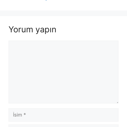
Yorum yapın
Yorum
İsim