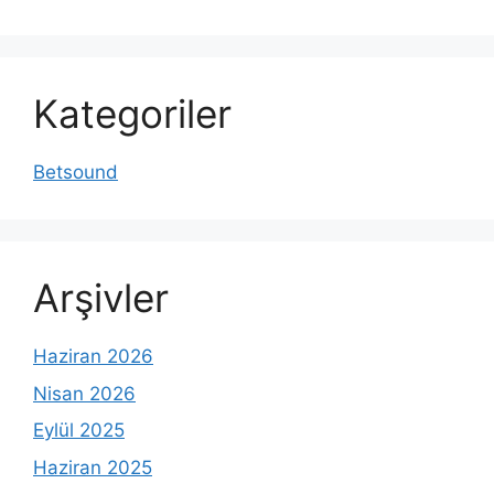
Kategoriler
Betsound
Arşivler
Haziran 2026
Nisan 2026
Eylül 2025
Haziran 2025