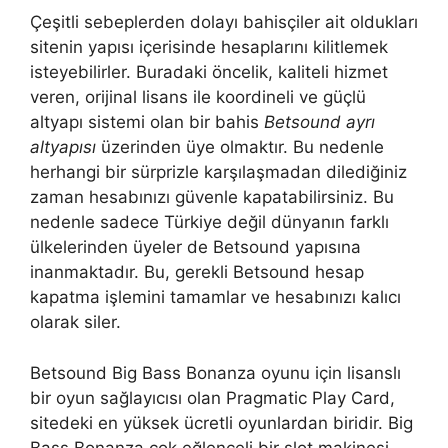
Çeşitli sebeplerden dolayı bahisçiler ait oldukları
sitenin yapısı içerisinde hesaplarını kilitlemek
isteyebilirler. Buradaki öncelik, kaliteli hizmet
veren, orijinal lisans ile koordineli ve güçlü
altyapı sistemi olan bir bahis
Betsound ayrı
altyapısı
üzerinden üye olmaktır. Bu nedenle
herhangi bir sürprizle karşılaşmadan dilediğiniz
zaman hesabınızı güvenle kapatabilirsiniz. Bu
nedenle sadece Türkiye değil dünyanın farklı
ülkelerinden üyeler de Betsound yapısına
inanmaktadır. Bu, gerekli Betsound hesap
kapatma işlemini tamamlar ve hesabınızı kalıcı
olarak siler.
Betsound Big Bass Bonanza oyunu için lisanslı
bir oyun sağlayıcısı olan Pragmatic Play Card,
sitedeki en yüksek ücretli oyunlardan biridir. Big
Bass Bonanza çok eğlenceli bir slot makinesi