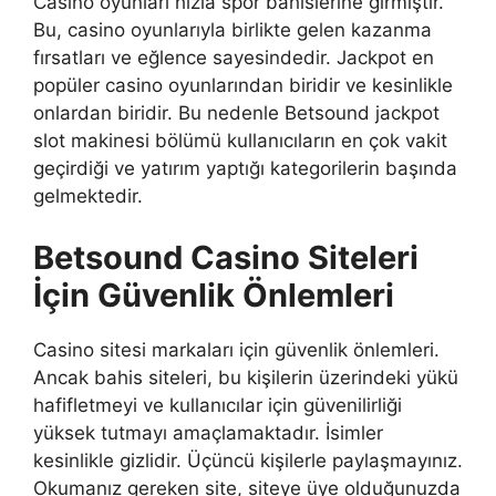
Casino oyunları hızla spor bahislerine girmiştir.
Bu, casino oyunlarıyla birlikte gelen kazanma
fırsatları ve eğlence sayesindedir. Jackpot en
popüler casino oyunlarından biridir ve kesinlikle
onlardan biridir. Bu nedenle Betsound jackpot
slot makinesi bölümü kullanıcıların en çok vakit
geçirdiği ve yatırım yaptığı kategorilerin başında
gelmektedir.
Betsound Casino Siteleri
İçin Güvenlik Önlemleri
Casino sitesi markaları için güvenlik önlemleri.
Ancak bahis siteleri, bu kişilerin üzerindeki yükü
hafifletmeyi ve kullanıcılar için güvenilirliği
yüksek tutmayı amaçlamaktadır. İsimler
kesinlikle gizlidir. Üçüncü kişilerle paylaşmayınız.
Okumanız gereken site, siteye üye olduğunuzda