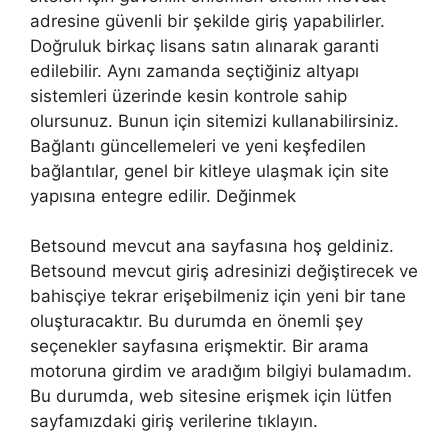
adresine güvenli bir şekilde giriş yapabilirler.
Doğruluk birkaç lisans satın alınarak garanti
edilebilir. Aynı zamanda seçtiğiniz altyapı
sistemleri üzerinde kesin kontrole sahip
olursunuz. Bunun için sitemizi kullanabilirsiniz.
Bağlantı güncellemeleri ve yeni keşfedilen
bağlantılar, genel bir kitleye ulaşmak için site
yapısına entegre edilir. Değinmek
Betsound mevcut ana sayfasına hoş geldiniz.
Betsound mevcut giriş adresinizi değiştirecek ve
bahisçiye tekrar erişebilmeniz için yeni bir tane
oluşturacaktır. Bu durumda en önemli şey
seçenekler sayfasına erişmektir. Bir arama
motoruna girdim ve aradığım bilgiyi bulamadım.
Bu durumda, web sitesine erişmek için lütfen
sayfamızdaki giriş verilerine tıklayın.