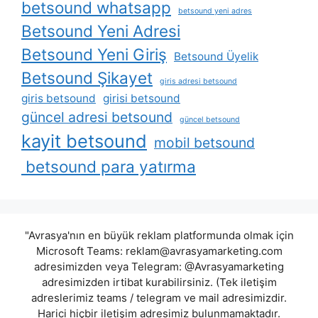
betsound whatsapp
betsound yeni adres
Betsound Yeni Adresi
Betsound Yeni Giriş
Betsound Üyelik
Betsound Şikayet
giris adresi betsound
giris betsound
girisi betsound
güncel adresi betsound
güncel betsound
kayit betsound
mobil betsound
betsound para yatırma
"Avrasya'nın en büyük reklam platformunda olmak için
Microsoft Teams:
reklam@avrasyamarketing.com
adresimizden veya Telegram: @Avrasyamarketing
adresimizden irtibat kurabilirsiniz. (Tek iletişim
adreslerimiz teams / telegram ve mail adresimizdir.
Harici hiçbir iletişim adresimiz bulunmamaktadır.