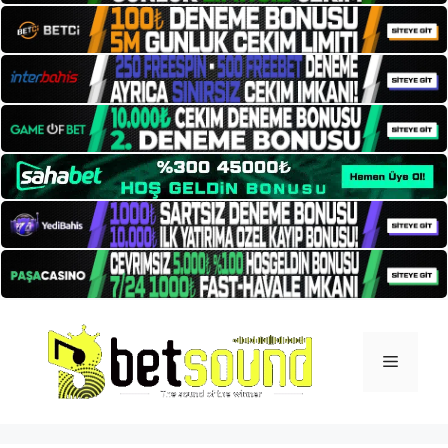
İçeriğe
atla
Menü