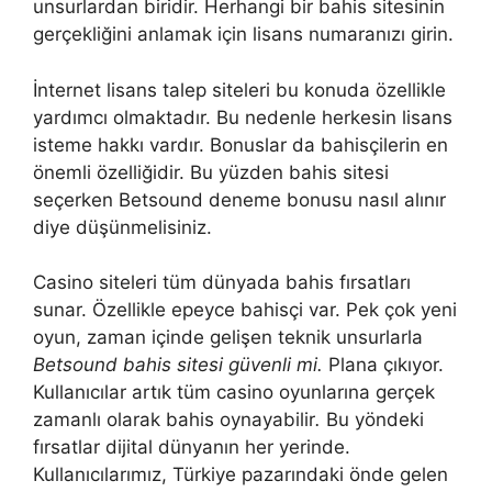
unsurlardan biridir. Herhangi bir bahis sitesinin
gerçekliğini anlamak için lisans numaranızı girin.
İnternet lisans talep siteleri bu konuda özellikle
yardımcı olmaktadır. Bu nedenle herkesin lisans
isteme hakkı vardır. Bonuslar da bahisçilerin en
önemli özelliğidir. Bu yüzden bahis sitesi
seçerken Betsound deneme bonusu nasıl alınır
diye düşünmelisiniz.
Casino siteleri tüm dünyada bahis fırsatları
sunar. Özellikle epeyce bahisçi var. Pek çok yeni
oyun, zaman içinde gelişen teknik unsurlarla
Betsound bahis sitesi güvenli mi.
Plana çıkıyor.
Kullanıcılar artık tüm casino oyunlarına gerçek
zamanlı olarak bahis oynayabilir
.
Bu yöndeki
fırsatlar dijital dünyanın her yerinde.
Kullanıcılarımız, Türkiye pazarındaki önde gelen